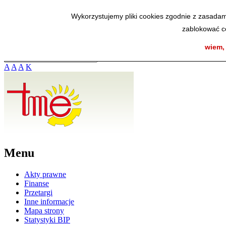
SmodBIP
Wykorzystujemy pliki cookies zgodnie z zasadam
zablokować co
wiem,
A
A
A
K
Menu
Akty prawne
Finanse
Przetargi
Inne informacje
Mapa strony
Statystyki BIP