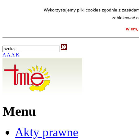
SmodBIP
Wykorzystujemy pliki cookies zgodnie z zasadam
zablokować co
wiem,
A
A
A
K
Menu
Akty prawne