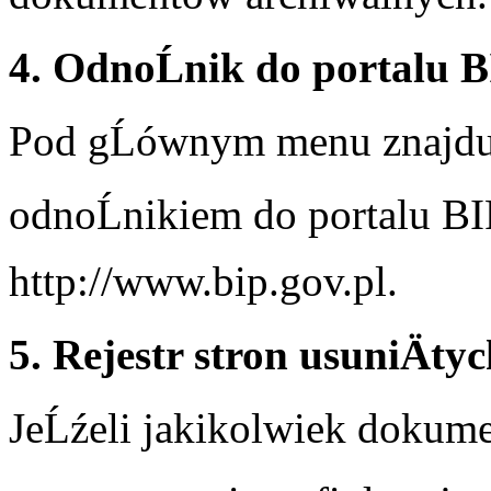
4. OdnoĹnik do portalu B
Pod gĹównym menu znajduje
odnoĹnikiem do portalu B
http://www.bip.gov.pl.
5. Rejestr stron usuniÄty
JeĹźeli jakikolwiek dokume