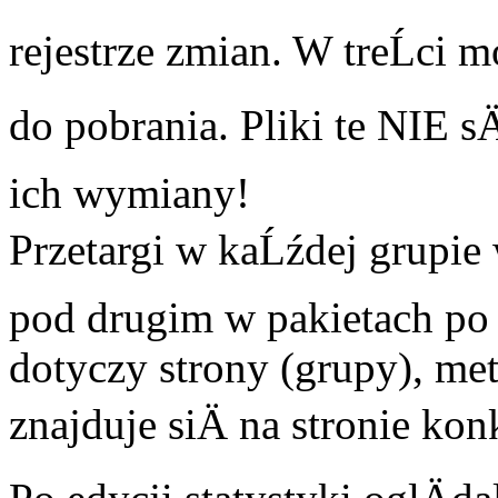
rejestrze zmian. W treĹci m
do pobrania. Pliki te NIE 
ich wymiany!
Przetargi w kaĹźdej grupie 
pod drugim w pakietach po 
dotyczy strony (grupy), me
znajduje siÄ na stronie kon