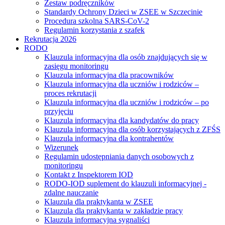
Zestaw podręczników
Standardy Ochrony Dzieci w ZSEE w Szczecinie
Procedura szkolna SARS-CoV-2
Regulamin korzystania z szafek
Rekrutacja 2026
RODO
Klauzula informacyjna dla osób znajdujących się w
zasięgu monitoringu
Klauzula informacyjna dla pracowników
Klauzula informacyjna dla uczniów i rodziców –
proces rekrutacji
Klauzula informacyjna dla uczniów i rodziców – po
przyjęciu
Klauzula informacyjna dla kandydatów do pracy
Klauzula informacyjna dla osób korzystających z ZFŚS
Klauzula informacyjna dla kontrahentów
Wizerunek
Regulamin udostępniania danych osobowych z
monitoringu
Kontakt z Inspektorem IOD
RODO-IOD suplement do klauzuli informacyjnej -
zdalne nauczanie
Klauzula dla praktykanta w ZSEE
Klauzula dla praktykanta w zakładzie pracy
Klauzula informacyjna sygnaliści