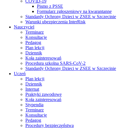
COVID-19
Pismo z PSSE
Formularz zgłoszeniowy na kwarantannę
Standardy Ochrony Dzieci w ZSEE w Szczecinie
Warunki ubezpieczenia InterRisk
Nauczyciel
Terminarz
Konsultacje
Pedagog
Plan lekcji
Dziennik
Koła zainteresowań
Procedura szkolna SARS-CoV-2
Standardy Ochrony Dzieci w ZSEE w Szczecinie
Uczeń
Plan lekcji
Dziennik
Internat
Praktyki zawodowe
Koła zainteresowań
Stypendia
Terminarz
Konsultacje
Pedagog
Procedury bezpieczeństwa