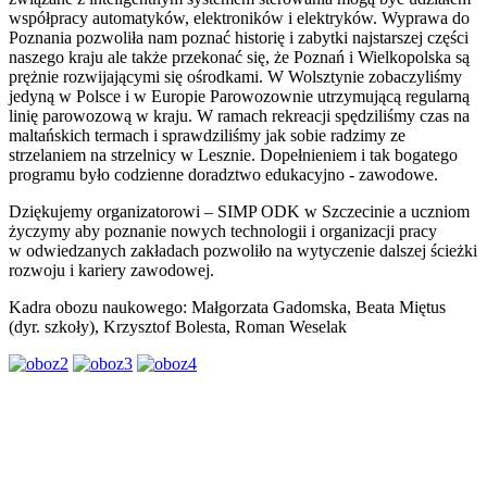
współpracy automatyków, elektroników i elektryków. Wyprawa do
Poznania pozwoliła nam poznać historię i zabytki najstarszej części
naszego kraju ale także przekonać się, że Poznań i Wielkopolska są
prężnie rozwijającymi się ośrodkami. W Wolsztynie zobaczyliśmy
jedyną w Polsce i w Europie Parowozownie utrzymującą regularną
linię parowozową w kraju. W ramach rekreacji spędziliśmy czas na
maltańskich termach i sprawdziliśmy jak sobie radzimy ze
strzelaniem na strzelnicy w Lesznie. Dopełnieniem i tak bogatego
programu było codzienne doradztwo edukacyjno - zawodowe.
Dziękujemy organizatorowi – SIMP ODK w Szczecinie a uczniom
życzymy aby poznanie nowych technologii i organizacji pracy
w odwiedzanych zakładach pozwoliło na wytyczenie dalszej ścieżki
rozwoju i kariery zawodowej.
Kadra obozu naukowego: Małgorzata Gadomska, Beata Miętus
(dyr. szkoły), Krzysztof Bolesta, Roman Weselak