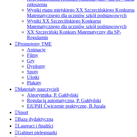
zgłoszenia
Wyniki etapu miejskiego XX Szczecińskiego Konkursu
Matematycznego dla uczniów szkół podstawowych
Wyniki XX Szczecińskiego Konkursu
Matematycznego dla uczniów szkół podstawowych
XX Szczeciński Konkurs Matematyczny dla SP-
Regulamin
Promujemy TME
Animacje
Filmy
Gry
Dyplomy
Spoty
Ulotki
Plakaty
Materiały nauczycieli
Algorytmika, P. Gałdyński
Regulacja automatyczna, P. Gałdyński
EiUPiH Ćwiczenie praktyczne, B.Juzala
Sport
Baza dydaktyczna
Laureaci i finaliści
Gabinet pielęgniarki