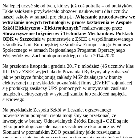
Najlepiej uczyć się od tych, którzy już coś potrafią – od praktyków.
Takie założenie przyświecało obozowi naukowemu dla uczniów
naszej szkoły w ramach projektu pt.
,,Włączanie pracodawców we
wdrażanie nowych technologii w proces kształcenia w Zespole
Szkół Elektryczno - Elektronicznych”
realizowanego przez
Stowarzyszenie Inżynierów i Techników Mechaników Polskich
ODK w Szczecinie
w partnerstwie z ZSEE a współfinansowanego
z środków Unii Europejskiej ze środków Europejskiego Funduszu
Społecznego w ramach Regionalnego Programu Operacyjnego
Województwa Zachodniopomorskiego na lata 2014-2020.
Na przełomie listopada i grudnia 2017 r. młodzież (46 uczniów klas
III i IV) z ZSEE wyjechała do Poznania i Rydzyny aby zobaczyć
jak w praktyce funkcjonują zakłady MŚP działające w branży
elektrycznej na przykładzie poznańskiej firmy „EVER” zajmującej
się produkcją zasilaczy UPS pomocnych w utrzymaniu zasilania
urządzeń elektrycznych w sytuacji zaniku lub zakłóceń napięcia
sieciowego.
Na przykładzie Zespołu Szkół w Lesznie, ogrzewanego
powietrznymi pompami ciepła mogliśmy się przekonać, że
inwestycje w branży Odnawialnych Źródeł Energii - OZE są nie
tylko proekologiczne ale mają uzasadnienie ekonomiczne. W
Słoniarni w poznańskim ZOO poznaliśmy jakie rozwiązania
związane z inteligentnym systemem sterowania mogą być udziałem