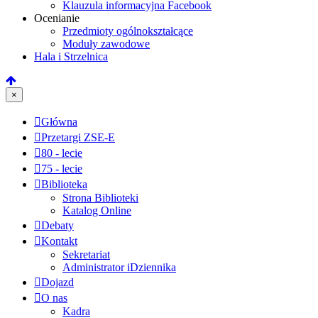
Klauzula informacyjna Facebook
Ocenianie
Przedmioty ogólnokształcące
Moduły zawodowe
Hala i Strzelnica
×
Główna
Przetargi ZSE-E
80 - lecie
75 - lecie
Biblioteka
Strona Biblioteki
Katalog Online
Debaty
Kontakt
Sekretariat
Administrator iDziennika
Dojazd
O nas
Kadra