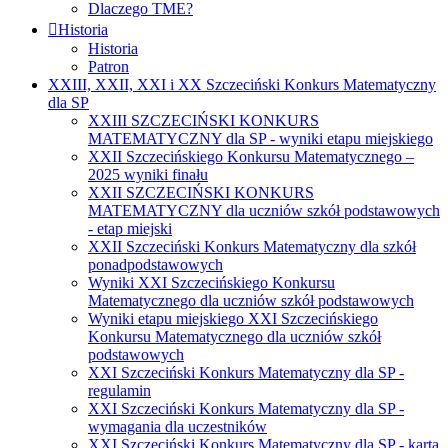
Dlaczego TME?
Historia
Historia
Patron
XXIII, XXII, XXI i XX Szczeciński Konkurs Matematyczny
dla SP
XXIII SZCZECIŃSKI KONKURS
MATEMATYCZNY dla SP - wyniki etapu miejskiego
XXII Szczecińskiego Konkursu Matematycznego –
2025 wyniki finału
XXII SZCZECIŃSKI KONKURS
MATEMATYCZNY dla uczniów szkół podstawowych
- etap miejski
XXII Szczeciński Konkurs Matematyczny dla szkół
ponadpodstawowych
Wyniki XXI Szczecińskiego Konkursu
Matematycznego dla uczniów szkół podstawowych
Wyniki etapu miejskiego XXI Szczecińskiego
Konkursu Matematycznego dla uczniów szkół
podstawowych
XXI Szczeciński Konkurs Matematyczny dla SP -
regulamin
XXI Szczeciński Konkurs Matematyczny dla SP -
wymagania dla uczestników
XXI Szczeciński Konkurs Matematyczny dla SP - karta