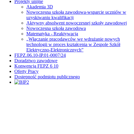
Projekty unijne
Akademia 3D
Nowoczesna szkoła zawodowa-wsparcie uczniów w
uzyskiwaniu kwalifikacji
Aktywny absolwent nowoczesnej szkoły zawodowej
Nowoczesna szkoła zawodowa
Matematyka - Reaktywacja
„Włączanie pracodawców we wdrażanie nowych
technologii w proces kształcenia w Zespole Szkół
Elektryczno-Elektronicznych”
FEPZ.06.10-IP.01-0007/24
Doradztwo zawodowe
Konwencja FEPZ 6 10
Oferty Pracy
Dostępność podmiotu publicznego