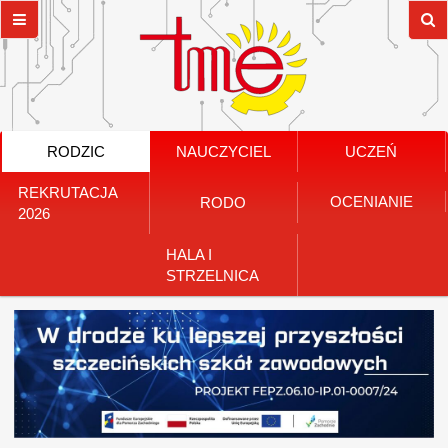
RODZIC
NAUCZYCIEL
UCZEŃ
REKRUTACJA
OCENIANIE
RODO
2026
HALA I
STRZELNICA