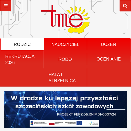
RODZIC
NAUCZYCIEL
UCZEŃ
REKRUTACJA
OCENIANIE
RODO
2026
HALA I
STRZELNICA