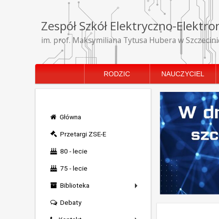
Zespół Szkół Elektryczno-Elektro
im. prof. Maksymiliana Tytusa Hubera w Szczecini
RODZIC
NAUCZYCIEL
Główna
Przetargi ZSE-E
80 - lecie
75 - lecie
Biblioteka
Debaty