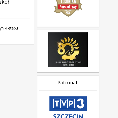
zkół
niki etapu
Patronat: