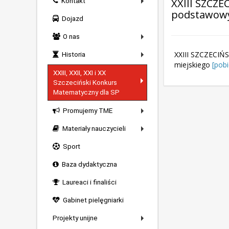
Kontakt
XXIII SZCZ
podstawowyc
Dojazd
O nas
XXIII SZCZECIŃ
Historia
miejskiego
[pob
XXIII, XXII, XXI i XX
Szczeciński Konkurs
Matematyczny dla SP
Promujemy TME
Materiały nauczycieli
Sport
Baza dydaktyczna
Laureaci i finaliści
Gabinet pielęgniarki
Projekty unijne