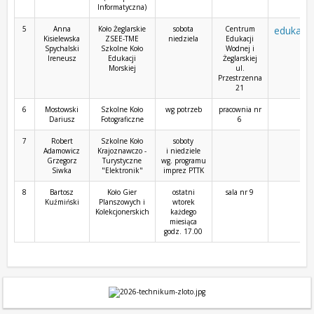
Informatyczna)
5
Anna
Koło Żeglarskie
sobota
Centrum
edukacja
Kisielewska
ZSEE-TME
niedziela
Edukacji
Spychalski
Szkolne Koło
Wodnej i
Ireneusz
Edukacji
Żeglarskiej
Morskiej
ul.
Przestrzenna
21
6
Mostowski
Szkolne Koło
wg potrzeb
pracownia nr
Dariusz
Fotograficzne
6
7
Robert
Szkolne Koło
soboty
sk
Adamowicz
Krajoznawczo -
i niedziele
Grzegorz
Turystyczne
wg. programu
Siwka
"Elektronik"
imprez PTTK
8
Bartosz
Koło Gier
ostatni
sala nr 9
Kuźmiński
Planszowych i
wtorek
Kolekcjonerskich
każdego
miesiąca
godz. 17.00