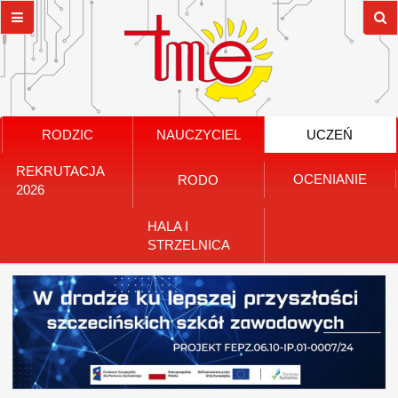
RODZIC
NAUCZYCIEL
UCZEŃ
REKRUTACJA
OCENIANIE
RODO
2026
HALA I
STRZELNICA