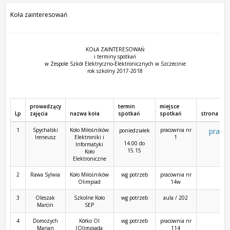
Koła zainteresowań
KOŁA ZAINTERESOWAŃ
i terminy spotkań
w Zespole Szkół Elektryczno-Elektronicznych w Szczecinie
rok szkolny 2017-2018
prowadzący
termin
miejsce
Lp
zajęcia
nazwa koła
spotkań
spotkań
strona koł
1
Spychalski
Koło Miłośników
pracownia nr
pracow
poniedziałek
Ireneusz
Elektroniki i
1
14.00 do
Informatyki
15.15
Koło
Elektroniczne
2
Rawa Sylwia
Koło Miłośników
wg potrzeb
pracownia nr
Olimpiad
14w
3
Oleszak
Szkolne Koło
wg potrzeb
aula / 202
Marcin
SEP
4
Domozych
Kółko OI
wg potrzeb
pracownia nr
Marian
(Olimpiada
114