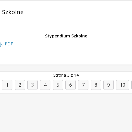
 Szkolne
Stypendium Szkolne
sja PDF
Strona 3 z 14
1
2
3
4
5
6
7
8
9
10