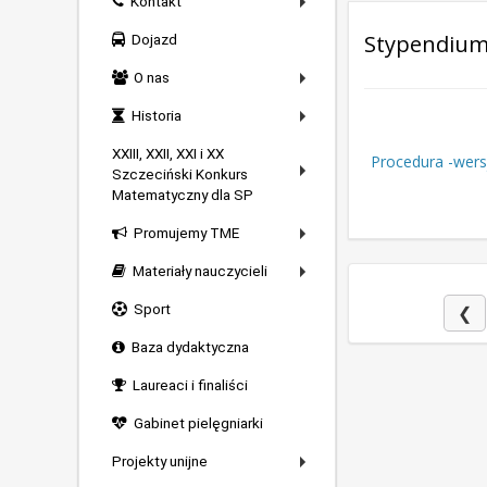
Kontakt
Stypendium
Dojazd
O nas
Historia
XXIII, XXII, XXI i XX
Procedura -wer
Szczeciński Konkurs
Matematyczny dla SP
Promujemy TME
Materiały nauczycieli
Sport
❮
Baza dydaktyczna
Laureaci i finaliści
Gabinet pielęgniarki
Projekty unijne